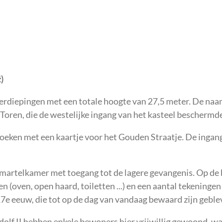
)
verdiepingen met een totale hoogte van 27,5 meter. De naa
oren, die de westelijke ingang van het kasteel beschermde
oeken met een kaartje voor het Gouden Straatje. De ingang 
 martelkamer met toegang tot de lagere gevangenis. Op de 
en (oven, open haard, toiletten ...) en een aantal tekeningen
7e eeuw, die tot op de dag van vandaag bewaard zijn geble
dolf II hebben enkele bewoners hier vrijwillig gewoond, w