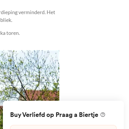
erdieping verminderd. Het
bliek.
ka toren.