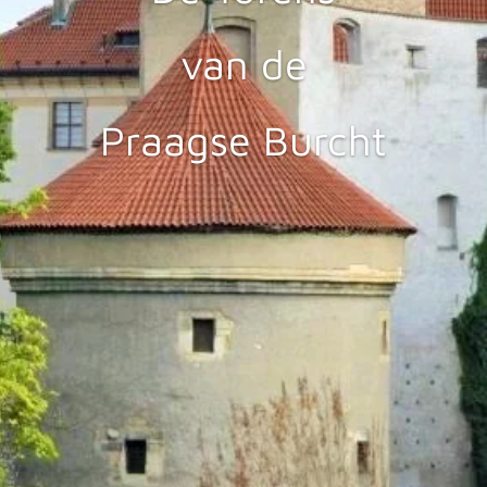
van de
Praagse Burcht