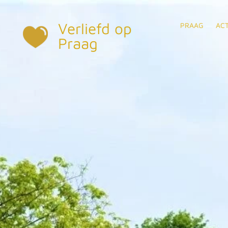
Ga
Verliefd op
direct
PRAAG
ACT
naar
Praag
de
hoofdinhoud