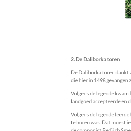
2. De Daliborka toren
De Daliborka toren dankt z
die hier in 1498 gevangen z
Volgens de legende kwam D
landgoed accepteerde en d
Volgens de legende leerde D
te horen was. Dat moest ie
de componist Bedřich Smet