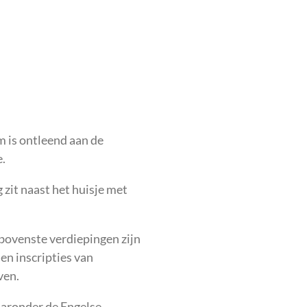
m is ontleend aan de
.
zit naast het huisje met
bovenste verdiepingen zijn
 en inscripties van
ven.
aaronder de Engelse