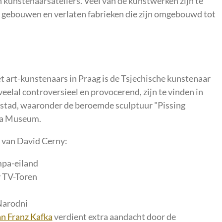
n kunstenaarsateliers. Veel van de kunstwerken zijn te
e gebouwen en verlaten fabrieken die zijn omgebouwd tot
t art-kunstenaars in Praag is de Tsjechische kunstenaar
eelal controversieel en provocerend, zijn te vinden in
e stad, waaronder de beroemde sculptuur "Pissing
fka Museum.
 van David Cerny:
mpa-eiland
v TV-Toren
 Narodni
n Franz Kafka
verdient extra aandacht door de