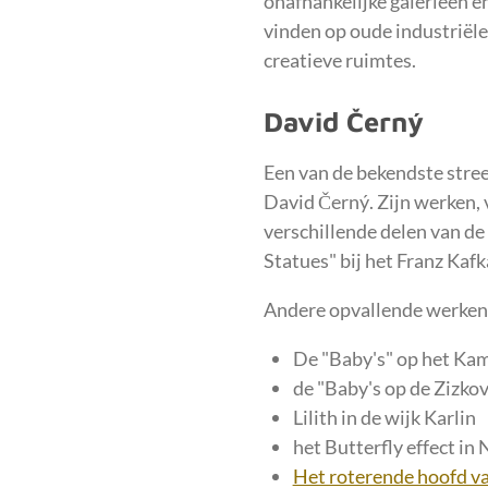
onafhankelijke galerieën e
vinden op oude industriël
creatieve ruimtes.
David Černý
Een van de bekendste stree
David Černý. Zijn werken, v
verschillende delen van d
Statues" bij het Franz Ka
Andere opvallende werken
De "Baby's" op het Ka
de "Baby's op de Zizko
Lilith in de wijk Karlin
het Butterfly effect in
Het roterende hoofd va