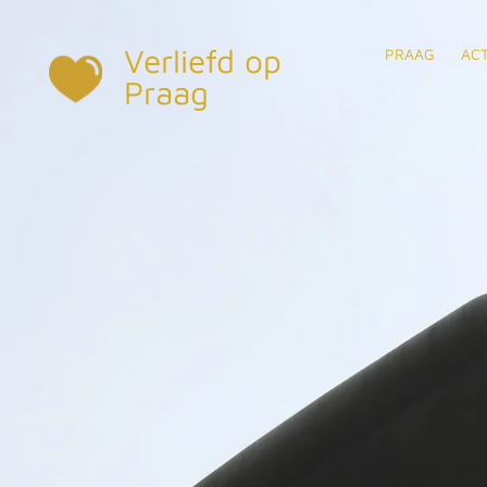
Ga
Verliefd op
direct
PRAAG
ACT
naar
Praag
de
hoofdinhoud