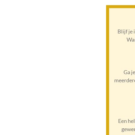
Blijf j
Wan
Ga j
meerdere 
Een he
gewen