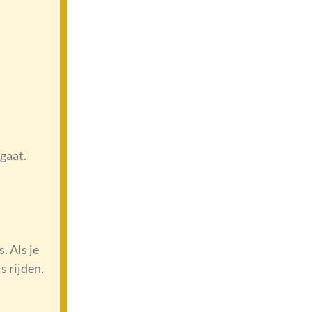
 gaat.
. Als je
s rijden.