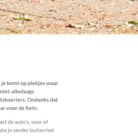
n je komt op plekjes waar
niet-alledaags
etskoeriers. Ondanks dat
ar voor de fiets.
st de auto's, voor of
te je verder buiten het