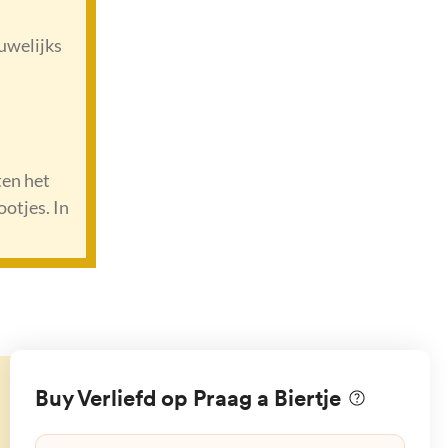
auwelijks
ten het
ootjes. In