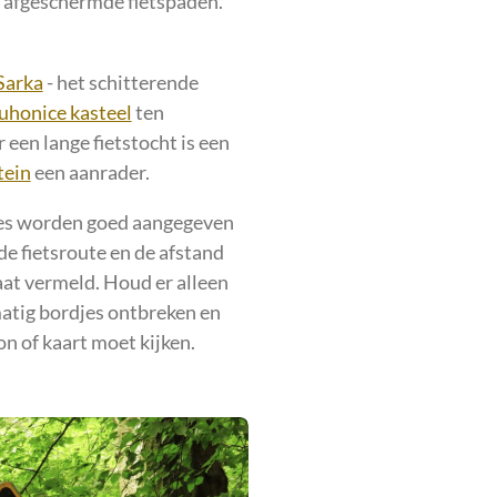
r afgeschermde fietspaden.
Sarka
- het schitterende
uhonice kasteel
ten
 een lange fietstocht is een
tein
een aanrader.
tes worden goed aangegeven
de fietsroute en de afstand
aat vermeld. Houd er alleen
matig bordjes ontbreken en
on of kaart moet kijken.