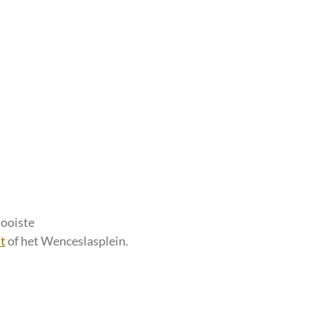
mooiste
t
of het Wenceslasplein.