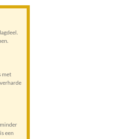
dagdeel.
nen.
s met
onverharde
 minder
is een