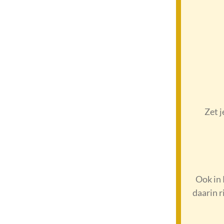
Zet j
Ook in 
daarin r