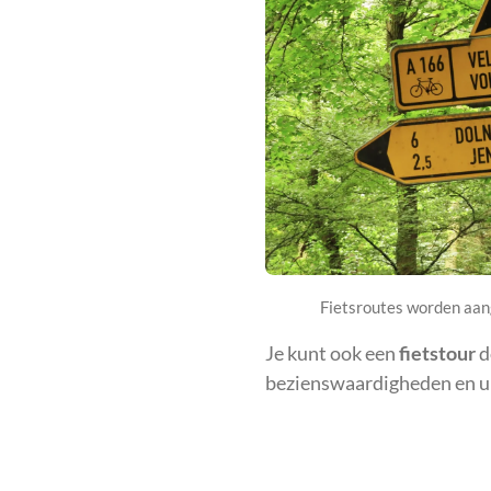
Fietsroutes worden aan
Je kunt ook een
fietstour
d
bezienswaardigheden en ui