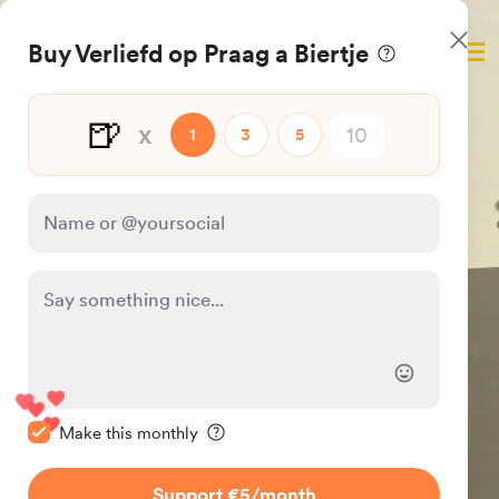
Ga
Verliefd op Praag
direct
naar
de
hoofdinhoud