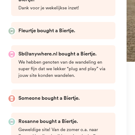
Praag
»
Activiteiten
»
Geesten en legendes Tour
Geesten en legendes Tour
Welkom in de betoverende stad Praag, waar
eeuwenoude geschiedenis en mysterie
samenkomen om een unieke ervaring te creëren.
Praag, met zijn schilderachtige straatjes en
middeleeuwse architectuur, heeft een rijke