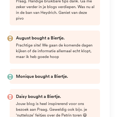
erfenis van legendes, folklore en bovennatuurlijke
verhalen die teruggaan tot diep in het verleden.
Als je op zoek bent naar een spannend avontuur en
geïntrigeerd bent door het bovennatuurlijke, dan
zijn geest- en spooktours in Praag een absolute
must!
Deze rondleidingen nemen je mee op een reis door
de donkere hoekjes en verborgen steegjes van de
stad, waar je de geheimen en spookverhalen van
Praag zult ontdekken. Van de mysterieuze
legende
van de Golem
tot de spookachtige gebeurtenissen
in de eeuwenoude kastelen, deze tours laten je de
duistere kant van Praag ervaren.
Bereid je voor om kippenvel te krijgen terwijl je
luistert naar angstaanjagende verhalen en misschien
zelfs een ontmoeting hebt met de geesten die de