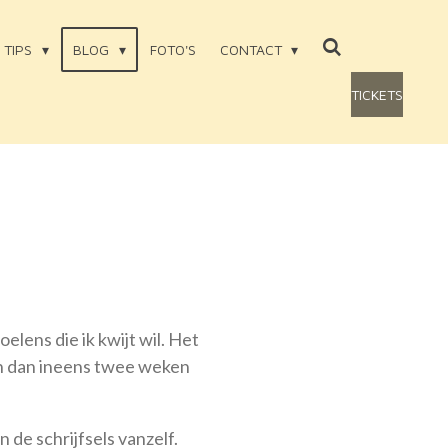
TIPS
BLOG
FOTO'S
CONTACT
TICKETS
elens die ik kwijt wil. Het
en dan ineens twee weken
 de schrijfsels vanzelf.