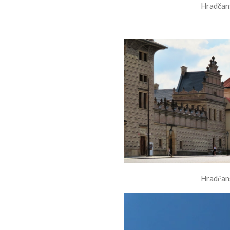
Hradčan
Hradčan