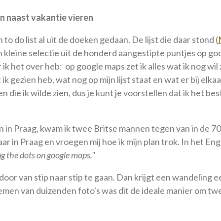
 naast vakantie vieren
 to do list al uit de doeken gedaan. De lijst die daar stond (
n kleine selectie uit de honderd aangestipte puntjes op g
k het over heb: op google maps zet ik alles wat ik nog wil z
ik gezien heb, wat nog op mijn lijst staat en wat er bij elkaar
 die ik wilde zien, dus je kunt je voorstellen dat ik het best 
in Praag, kwam ik twee Britse mannen tegen van in de 70,
ar in Praag en vroegen mij hoe ik mijn plan trok. In het En
g the dots on google maps."
oor van stip naar stip te gaan. Dan krijgt een wandeling 
men van duizenden foto's was dit de ideale manier om tw