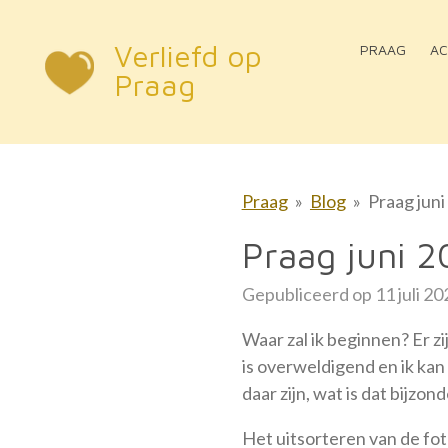
Ga
Verliefd op
direct
PRAAG
AC
naar
Praag
de
hoofdinhoud
Praag
»
Blog
»
Praag jun
Praag juni 2
Gepubliceerd op 11 juli 2
Waar zal ik beginnen? Er zi
is overweldigend en ik ka
daar zijn, wat is dat bijzond
Het uitsorteren van de foto