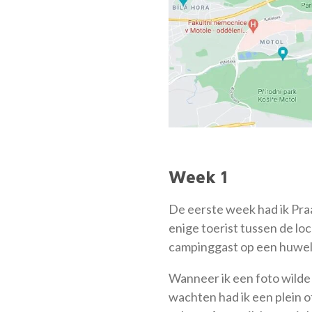
Week 1
De eerste week had ik Praag
enige toerist tussen de lo
campinggast op een huwelij
Wanneer ik een foto wilde
wachten had ik een plein of