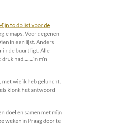
Mijn to do list voor de
oogle maps. Voor degenen
ien in een lijst. Anders
 in de buurt ligt. Alle
druk had........in m'n
 met wie ik heb geluncht.
gels klonk het antwoord
een doel en samen met mijn
ee weken in Praag door te