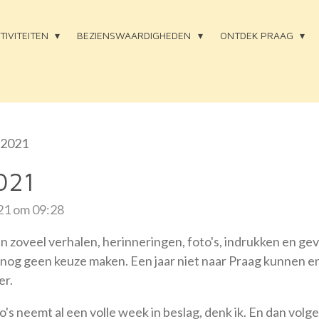
TIVITEITEN
BEZIENSWAARDIGHEDEN
ONTDEK PRAAG
i 2021
021
021 om 09:28
jn zoveel verhalen, herinneringen, foto's, indrukken en gevo
n nog geen keuze maken. Een jaar niet naar Praag kunnen 
er.
's neemt al een volle week in beslag, denk ik. En dan volgen