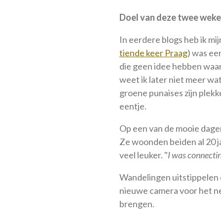
Doel van deze twee weken
In eerdere blogs heb ik mijn
tiende keer Praag
) was ee
die geen idee hebben waar i
weet ik later niet meer wat 
groene punaises zijn plekken
eentje.
Op een van de mooie dagen 
Ze woonden beiden al 20 ja
veel leuker. "
I was connectin
Wandelingen uitstippelen d
nieuwe camera voor het ne
brengen.