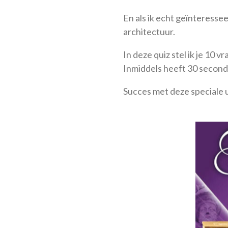
En als ik echt geïnteressee
architectuur.
In deze quiz stel ik je 10 v
Inmiddels heeft 30 second
Succes met deze speciale u