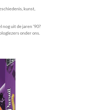
geschiedenis, kunst,
l nog uit de jaren '90?
loglezers onder ons.