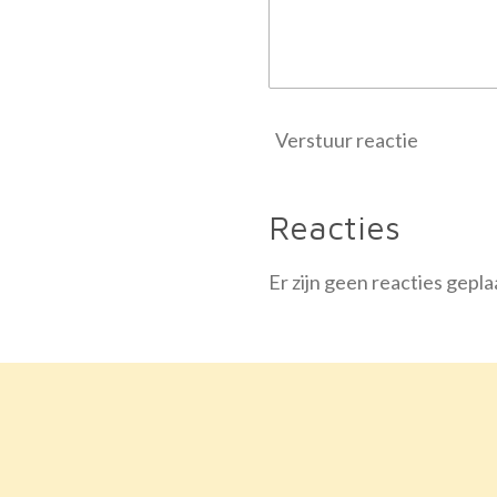
e
r
r
e
n
Verstuur reactie
Reacties
Er zijn geen reacties gepla