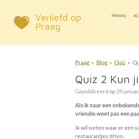
Ga
Verliefd op
direct
PRAAG
AC
naar
Praag
de
hoofdinhoud
Praag
»
Blog
»
Quiz
»
Qu
Quiz 2 Kun ji
Gepubliceerd op 29 januar
Als ik naar een onbekende
vriendin weet pas een pa
Ik wil weten waar er een su
restaurantjes zitten.