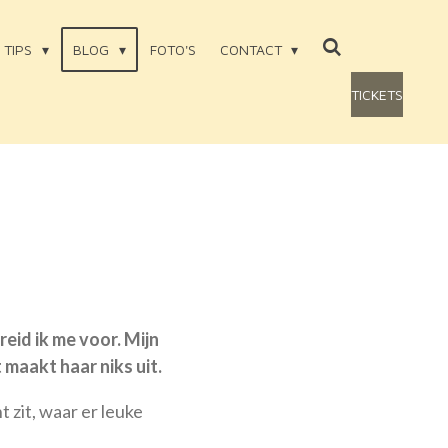
TIPS
BLOG
FOTO'S
CONTACT
TICKETS
eid ik me voor. Mijn
maakt haar niks uit.
 zit, waar er leuke